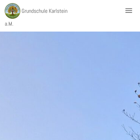
Grundschule Karlstein
T
O
a.M.
G
G
L
E
N
A
V
I
G
A
T
I
O
N