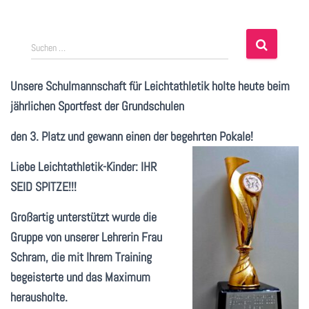
S
Suchen …
u
c
Unsere Schulmannschaft für Leichtathletik holte heute beim
h
e
jährlichen Sportfest der Grundschulen
n
n
den 3. Platz und gewann einen der begehrten Pokale!
a
c
Liebe Leichtathletik-Kinder: IHR
h
SEID SPITZE!!!
:
Großartig unterstützt wurde die
Gruppe von unserer Lehrerin Frau
Schram, die mit Ihrem Training
begeisterte und das Maximum
herausholte.